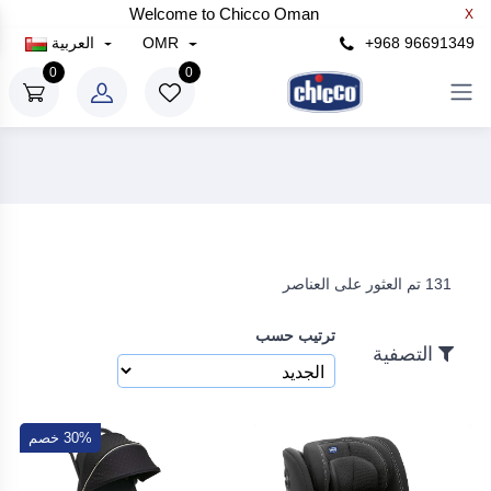
Welcome to Chicco Oman
X
×
+968 96691349
OMR
العربية
التصفية
0
0
سعر
رع
إلى
131 تم العثور على العناصر
رع
ترتيب حسب
بحث
التصفية
30% خصم