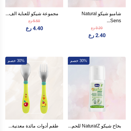
شامبو شيكو Natural
مجموعة شيكو للعناية الف...
Sens...
5.50 رع
4.40 رع
3.20 رع
2.40 رع
30% خصم
30% خصم
بخاخ شيكو NaturalZ للحم...
طقم أدوات مائدة معدنية...