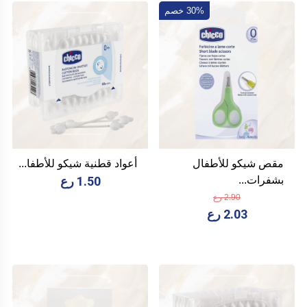
30% خصم
مقص شيكو للأطفال
أعواد قطنية شيكو للأطفا...
بشفرات...
1.50 رع
2.90 رع
2.03 رع