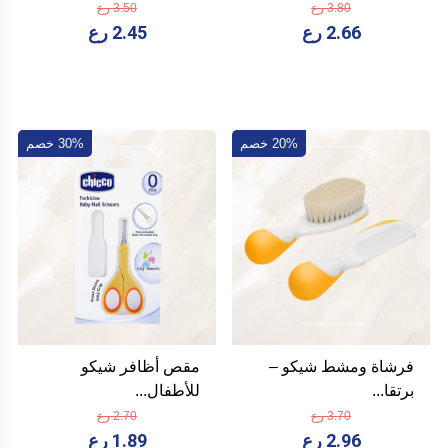
3.80 رع
3.50 رع
2.66 رع
2.45 رع
20% خصم
30% خصم
فرشاة ومشط شيكو –
مقص أظافر شيكو
برتقا...
للأطفال...
3.70 رع
2.70 رع
2.96 رع
1.89 رع