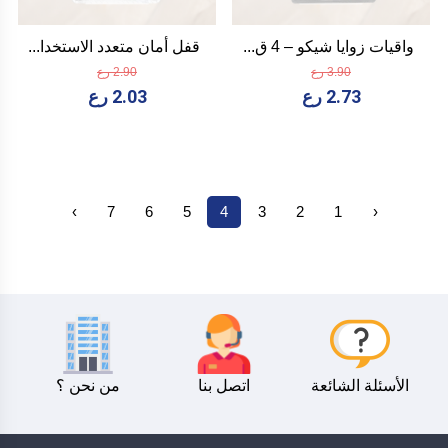
واقيات زوايا شيكو – 4 ق...
قفل أمان متعدد الاستخدا...
3.90 رع
2.90 رع
2.73 رع
2.03 رع
›
7
6
5
4
3
2
1
‹
الأسئلة الشائعة
اتصل بنا
من نحن ؟