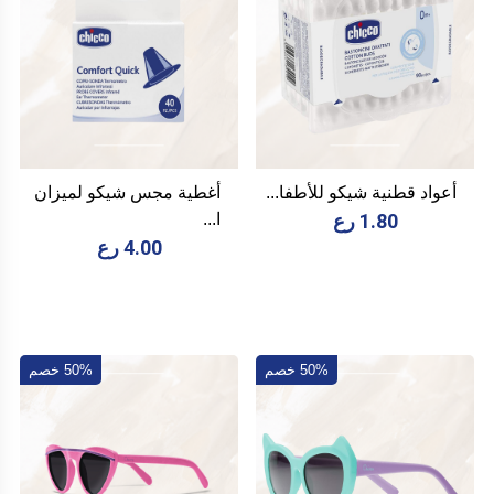
أعواد قطنية شيكو للأطفا...
أغطية مجس شيكو لميزان
1.80 رع
ا...
4.00 رع
50% خصم
50% خصم