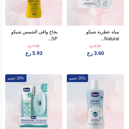
مياه عطرية شيكو
بخاخ واقي الشمس شيكو
SP...
Natural...
4.50 رع
7.90 رع
3.60 رع
5.93 رع
25% خصم
20% خصم