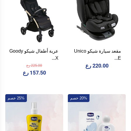
مقعد سيارة شيكو Unico
عربة أطفال شيكو Goody
X...
E...
220.00 رع
225.00 رع
157.50 رع
20% خصم
25% خصم