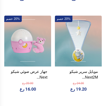
20% خصم
20% خصم
موبايل سرير شيكو
جهاز عرض ضوئي شيكو
Next...
Next2M...
24.00 رع
20.00 رع
19.20 رع
16.00 رع