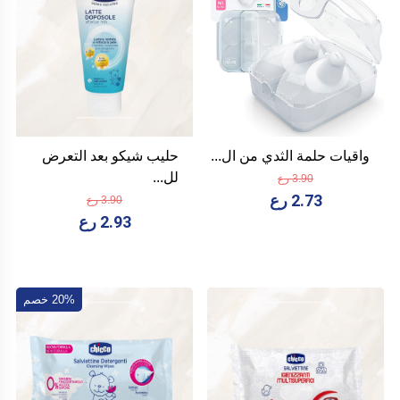
واقيات حلمة الثدي من ال...
حليب شيكو بعد التعرض
لل...
3.90 رع
2.73 رع
3.90 رع
2.93 رع
20% خصم