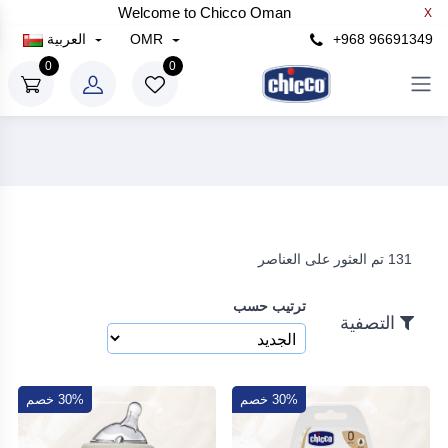
Welcome to Chicco Oman
X
×
+968 96691349
OMR
العربية
التصفية
0
0
سعر
رع
إلى
131 تم العثور على العناصر
رع
ترتيب حسب
بحث
التصفية
30% خصم
30% خصم