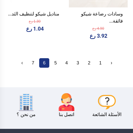
وسادات رضاعة شيكو
مناديل شيكو لتنظيف الثد...
فائقة...
1.30 رع
1.04 رع
4.90 رع
3.92 رع
›
7
6
5
4
3
2
1
‹
الأسئلة الشائعة
اتصل بنا
من نحن ؟