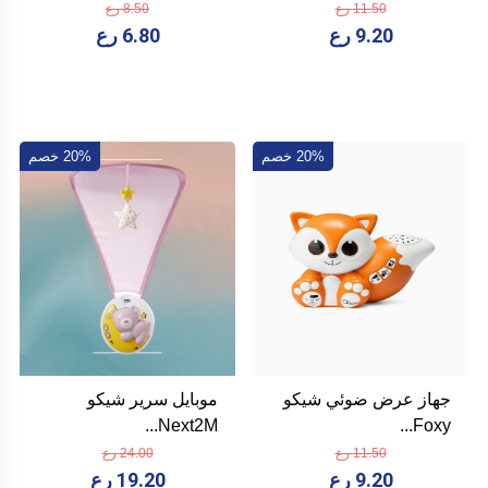
11.50 رع
8.50 رع
9.20 رع
6.80 رع
20% خصم
20% خصم
جهاز عرض ضوئي شيكو
موبايل سرير شيكو
Next2M...
Foxy...
11.50 رع
24.00 رع
9.20 رع
19.20 رع