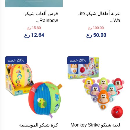
عربة أطفال شيكو Lite
قوس ألعاب شيكو
Rainbow...
Wa...
100.00 رع
15.80 رع
50.00 رع
12.64 رع
20% خصم
20% خصم
لعبة شيكو Monkey Strike
كرة شيكو الموسيقية