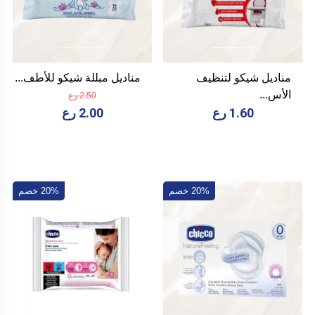
مناديل شيكو لتنظيف
مناديل مبللة شيكو للأطف...
الأس...
2.50 رع
1.60 رع
2.00 رع
20% خصم
20% خصم