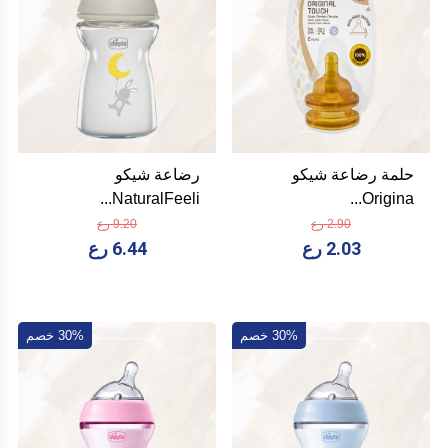
حلمة رضاعة شيكو
رضاعة شيكو
NaturalFeeli...
Origina...
2.90 رع
9.20 رع
2.03 رع
6.44 رع
30% خصم
30% خصم