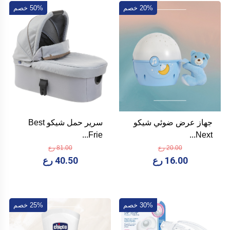
20% خصم
50% خصم
جهاز عرض ضوئي شيكو
سرير حمل شيكو Best
Frie...
Next...
20.00 رع
81.00 رع
16.00 رع
40.50 رع
30% خصم
25% خصم