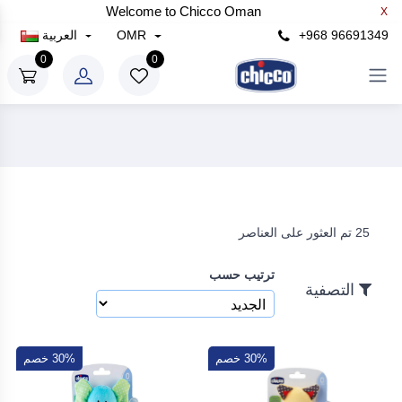
Welcome to Chicco Oman
X
×
+968 96691349
OMR
العربية
التصفية
0
0
سعر
رع
إلى
25 تم العثور على العناصر
رع
ترتيب حسب
بحث
التصفية
30% خصم
30% خصم