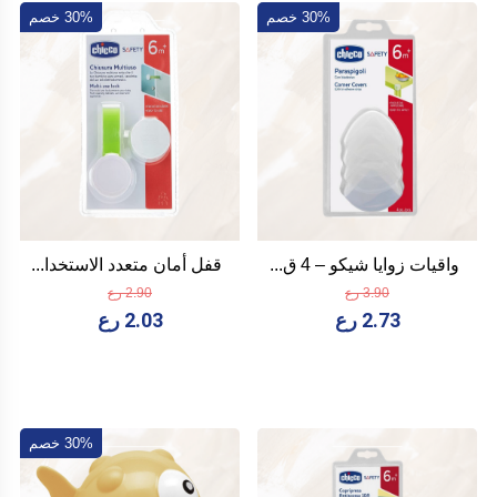
30% خصم
30% خصم
واقيات زوايا شيكو – 4 ق...
قفل أمان متعدد الاستخدا...
3.90 رع
2.90 رع
2.73 رع
2.03 رع
30% خصم