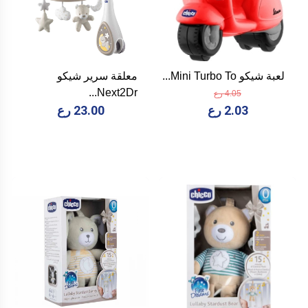
لعبة شيكو Mini Turbo To...
معلقة سرير شيكو
Next2Dr...
4.05 رع
2.03 رع
23.00 رع