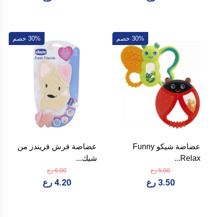
30% خصم
30% خصم
عضاضة شيكو Funny
عضاضة فرش فريندز من
Relax...
شيك...
5.00 رع
6.00 رع
3.50 رع
4.20 رع