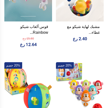
مشبك لهاية شيكو مع
قوس ألعاب شيكو
غطاء...
Rainbow...
2.40 رع
15.80 رع
12.64 رع
20% خصم
20% خصم