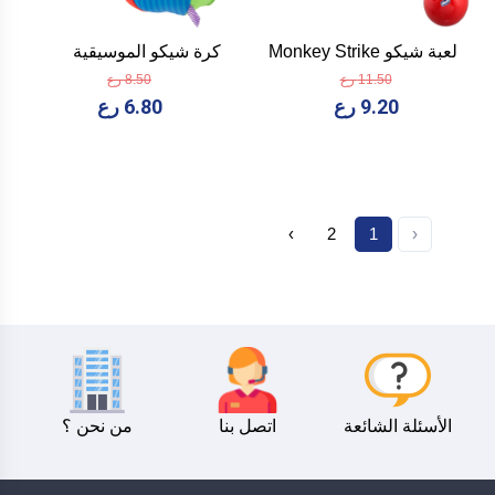
لعبة شيكو Monkey Strike
كرة شيكو الموسيقية
11.50 رع
8.50 رع
9.20 رع
6.80 رع
›
2
1
‹
الأسئلة الشائعة
اتصل بنا
من نحن ؟