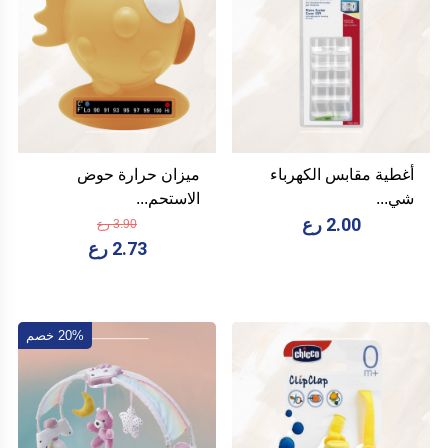
أغطية مقابس الكهرباء
ميزان حرارة حوض
شي...
الاستحم...
2.00 رع
3.90 رع
2.73 رع
20% خصم