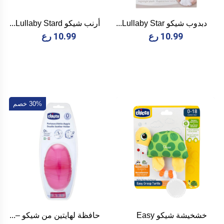
دبدوب شيكو Lullaby Star...
أرنب شيكو Lullaby Stard...
10.99 رع
10.99 رع
30% خصم
خشخيشة شيكو Easy
حافظة لهايتين من شيكو –...