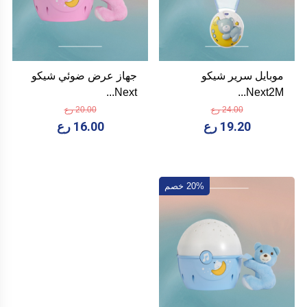
موبايل سرير شيكو
جهاز عرض ضوئي شيكو
Next...
Next2M...
24.00 رع
20.00 رع
19.20 رع
16.00 رع
20% خصم