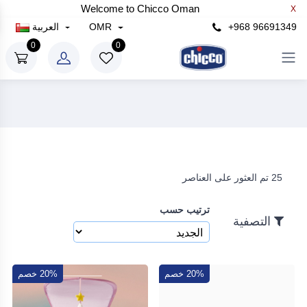
Welcome to Chicco Oman
X
×
+968 96691349
OMR
العربية
التصفية
0
0
سعر
رع
إلى
25 تم العثور على العناصر
رع
ترتيب حسب
بحث
التصفية
20% خصم
20% خصم