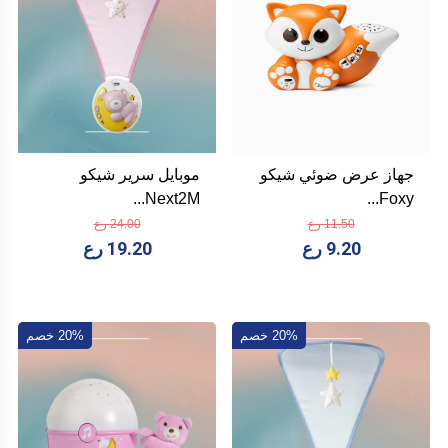
جهاز عرض ضوئي شيكو
موبايل سرير شيكو
Next2M...
Foxy...
11.50 رع
24.00 رع
9.20 رع
19.20 رع
20% خصم
20% خصم