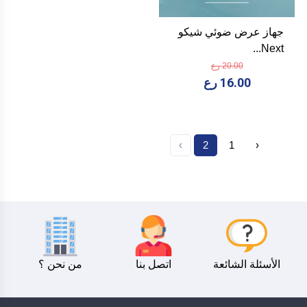
جهاز عرض ضوئي شيكو
Next...
20.00 رع
16.00 رع
›
2
1
‹
الأسئلة الشائعة
اتصل بنا
من نحن ؟