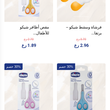
فرشاة ومشط شيكو –
مقص أظافر شيكو
برتقا...
للأطفال...
3.70 رع
2.70 رع
2.96 رع
1.89 رع
30% خصم
30% خصم