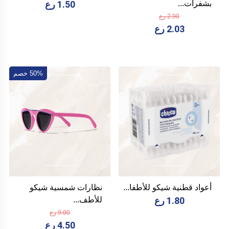
بشفرات...
1.50 رع
2.90 رع
2.03 رع
50% خصم
أعواد قطنية شيكو للأطفا...
نظارات شمسية شيكو
1.80 رع
للأطف...
9.00 رع
4.50 رع