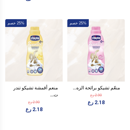
25% خصم
25% خصم
منعّم تشيكو برائحة الزه...
منعم أقمشة تشيكو تندر
ت...
2.90 رع
2.18 رع
2.90 رع
2.18 رع