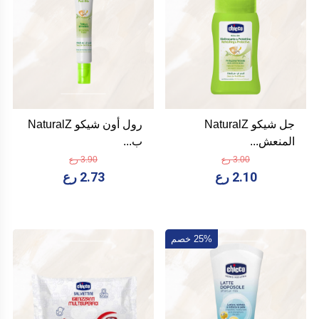
جل شيكو NaturalZ
رول أون شيكو NaturalZ
المنعش...
ب...
3.00 رع
3.90 رع
2.10 رع
2.73 رع
25% خصم