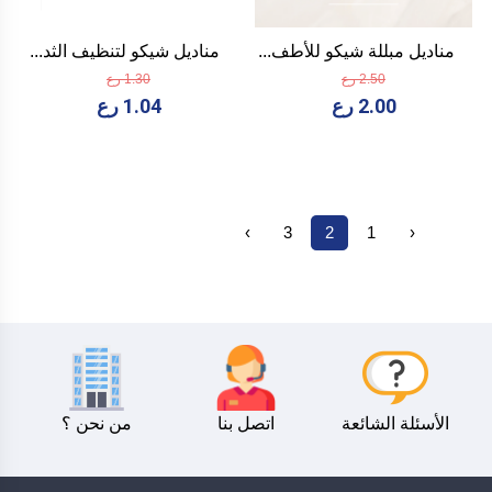
مناديل مبللة شيكو للأطف...
مناديل شيكو لتنظيف الثد...
2.50 رع
1.30 رع
2.00 رع
1.04 رع
›
3
2
1
‹
الأسئلة الشائعة
اتصل بنا
من نحن ؟