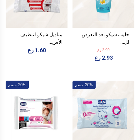
حليب شيكو بعد التعرض
مناديل شيكو لتنظيف
لل...
الأس...
1.60 رع
3.90 رع
2.93 رع
20% خصم
20% خصم