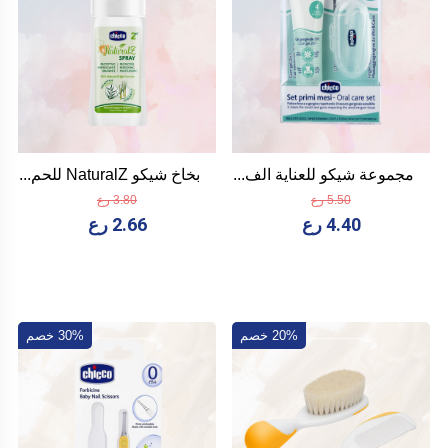
مجموعة شيكو للعناية الف...
بخاخ شيكو NaturalZ للحم...
5.50 رع
3.80 رع
4.40 رع
2.66 رع
20% خصم
30% خصم