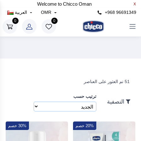
Welcome to Chicco Oman
X
×
+968 96691349
OMR
العربية
التصفية
0
0
سعر
رع
إلى
51 تم العثور على العناصر
رع
ترتيب حسب
بحث
التصفية
20% خصم
30% خصم