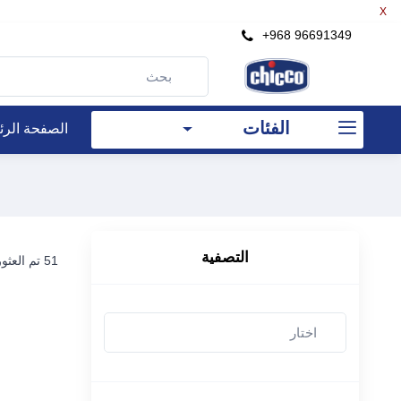
X
×
+968 96691349
التصفية
الفئات
الصفحة الرئ
سعر
رع
إلى
رع
التصفية
51 تم العثور على العناصر
بحث