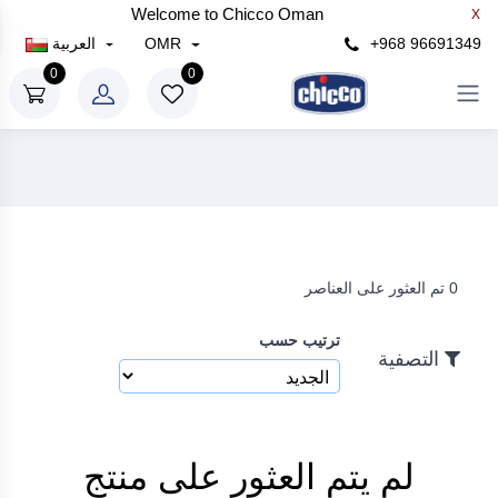
Welcome to Chicco Oman
X
×
+968 96691349
OMR
العربية
التصفية
0
0
سعر
رع
إلى
0 تم العثور على العناصر
رع
ترتيب حسب
بحث
التصفية
لم يتم العثور على منتج