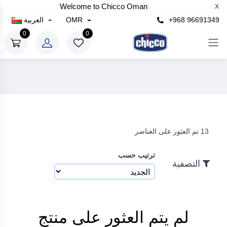
Welcome to Chicco Oman
X
×
+968 96691349
OMR
العربية
التصفية
0
0
سعر
رع
إلى
13 تم العثور على العناصر
رع
ترتيب حسب
بحث
التصفية
لم يتم العثور على منتج