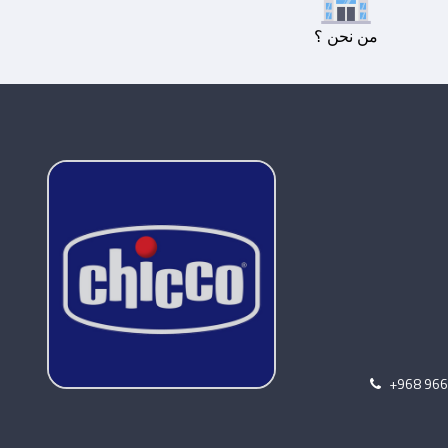
من نحن ؟
+968 96