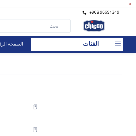
X
+968 96691349
الفئات
الصفحة الرئ