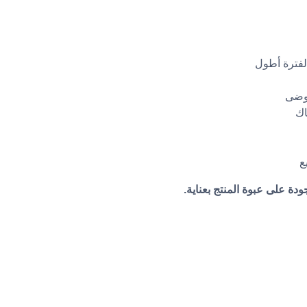
🧊 عزل مزد
🔒 ص
✋ 

قبل الاستخدام، نرجو قراءة 