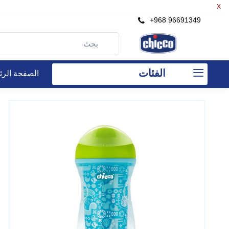
X
+968 96691349
الفئات
الصفحة الرئ