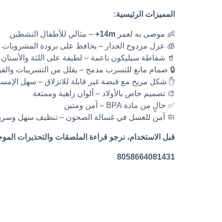
المميزات الرئيسية:
– مثالي للأطفال النشطين
14m+
👶 موصى به لعمر
وج الجدار – يحافظ على برودة المشروبات لفترة أطول
🥤 شفاطة سيليكون ناعمة – لطيفة على اللثة والأسنان
مام مانع للتسرب مدمج – يقلل من التسريبات والفوضى
شكل مريح مع قبضة غير قابلة للانزلاق – سهل الإمساك
🎨 تصميم خاص بالأولاد – ألوان زاهية وممتعة
✅ خالٍ من مادة BPA – آمن ومتين
 آمن للغسل في غسالة الصحون – تنظيف سهل وسريع
الملصقات والتحذيرات الموجودة على عبوة المنتج بعناية.
8058664081431