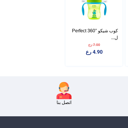
كوب شيكو Perfect 360°
ل...
7.00 رع
4.90 رع
اتصل بنا