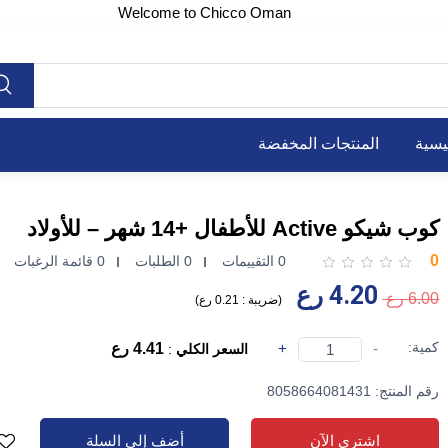
Welcome to Chicco Oman
يسية
المنتجات المخفضة
كوب شيكو Active للأطفال +14 شهر – للأولاد
0
0 التقييمات
0 الطلبات
0 قائمة الرغبات
4.20 رع
6.00 رع
(
ضريبة :
0.21 رع
)
كمية:
-
+
4.41 رع
السعر الكلي
:
رقم المنتج: 8058664081431
اشتري الآن
أضف إلى السلة