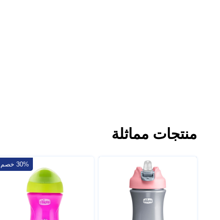
منتجات مماثلة
30% خصم