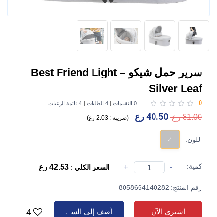
سرير حمل شيكو Best Friend Light –
Silver Leaf
0
0 التقييمات
4 الطلبات
4 قائمة الرغبات
40.50 رع
81.00 رع
(
ضريبة :
2.03 رع
)
اللون:
كمية:
-
+
42.53 رع
السعر الكلي
:
رقم المنتج: 8058664140282
اشتري الآن
أضف إلى السلة
4