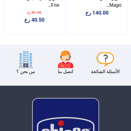
Frie...
Magic...
140.00 رع
81.00 رع
40.50 رع
الأسئلة الشائعة
اتصل بنا
من نحن ؟