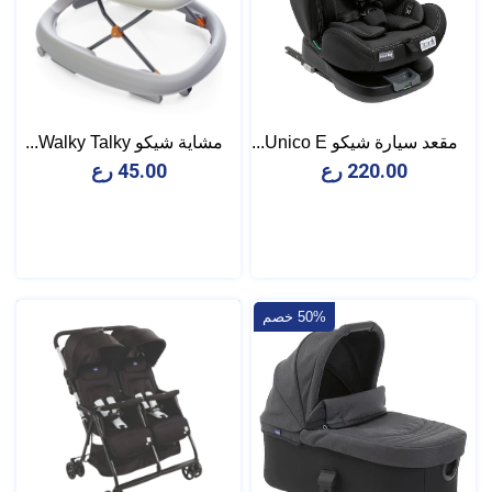
مقعد سيارة شيكو Unico E...
مشاية شيكو Walky Talky...
220.00 رع
45.00 رع
50% خصم