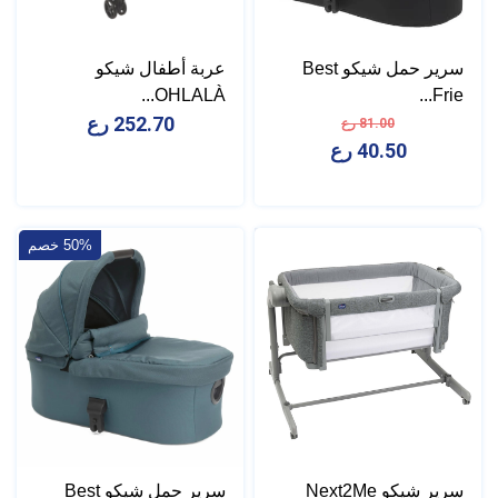
سرير حمل شيكو Best
عربة أطفال شيكو
OHLALÀ...
Frie...
252.70 رع
81.00 رع
40.50 رع
50% خصم
سرير شيكو Next2Me
سرير حمل شيكو Best