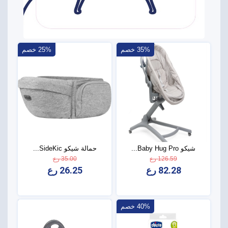
35% خصم
25% خصم
شيكو Baby Hug Pro...
حمالة شيكو SideKic...
126.59 رع
35.00 رع
82.28 رع
26.25 رع
40% خصم