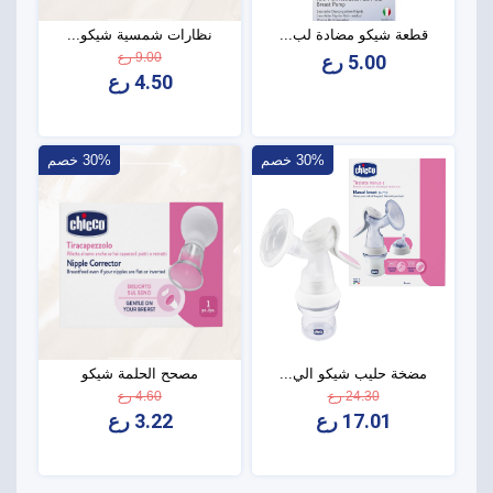
قطعة شيكو مضادة لب...
نظارات شمسية شيكو...
9.00 رع
5.00 رع
4.50 رع
30% خصم
30% خصم
مضخة حليب شيكو الي...
مصحح الحلمة شيكو
24.30 رع
4.60 رع
17.01 رع
3.22 رع