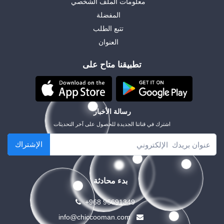
معلومات الملف الشخصي
المفضلة
تتبع الطلب
العنوان
تطبيقنا متاح على
رسالة الأخبار
اشترك في قناتنا الجديدة للحصول على آخر التحديثات
الإشتراك
بدء محادثة
+968 96691349
info@chiccooman.com