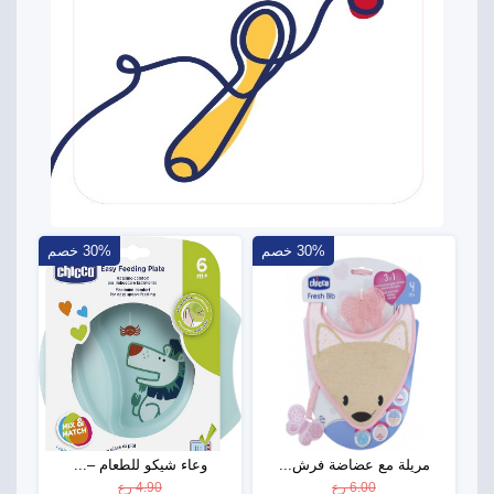
30% خصم
30% خصم
مريلة مع عضاضة فرش...
وعاء شيكو للطعام –...
6.00 رع
4.90 رع