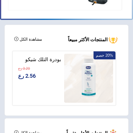
مشاهدة الكل
المنتجات الأكثر مبيعاً
20% خصم
بودرة التلك شيكو
Baby Moments –
3.20 رع
منذ الولادة – 150
2.56 رع
جم
مشاهدة الكل