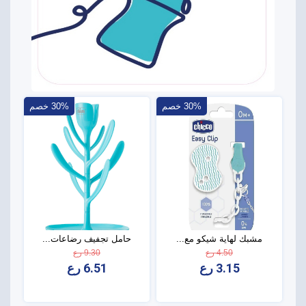
30% خصم
30% خصم
مشبك لهاية شيكو مع...
حامل تجفيف رضاعات...
4.50 رع
9.30 رع
3.15 رع
6.51 رع