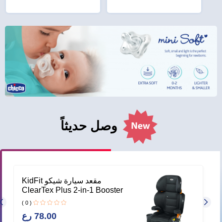
وصل حديثاً
–
مقعد سيارة شيكو KidFit
ي
ClearTex Plus 2-in-1 Booster
– Obsidian
( 0 )
78.00 رع