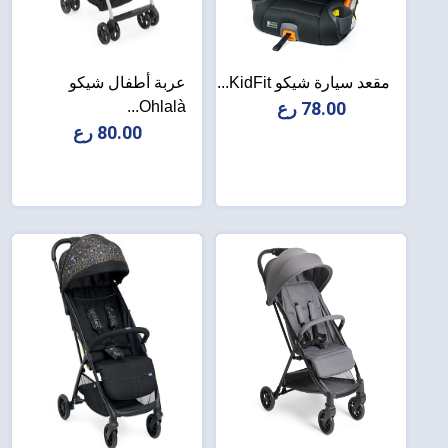
مقعد سيارة شيكو KidFit...
عربة أطفال شيكو
78.00 رع
Ohlalà...
80.00 رع