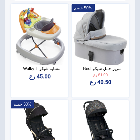
50% خصم
سرير حمل شيكو Best...
مشاية شيكو Walky T...
81.00 رع
45.00 رع
40.50 رع
30% خصم