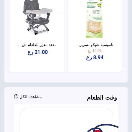
ناموسية شيكو لسرير...
مقعد معزز للطعام ش...
14.90 رع
21.00 رع
8.94 رع
وقت الطعام
مشاهدة الكل