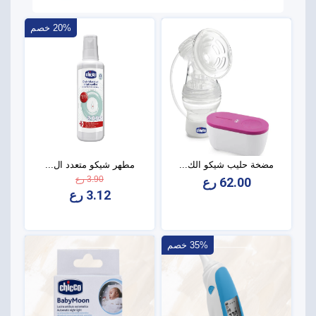
20% خصم
مضخة حليب شيكو الك...
مطهر شيكو متعدد ال...
3.90 رع
62.00 رع
3.12 رع
35% خصم