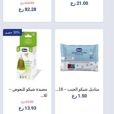
21.00 رع
126.59 رع
82.28 رع
30% خصم
مناديل شيكو الجيب – 16...
مصيدة شيكو للبعوض –
1.50 رع
للا...
19.90 رع
13.93 رع