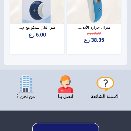
ميزان حرارة الأذن...
ضوء ليلي شيكو مع م...
59.00 رع
6.00 رع
38.35 رع
الأسئلة الشائعة
اتصل بنا
من نحن ؟