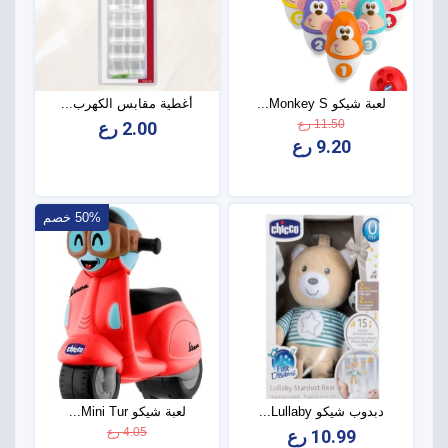
لعبة شيكو Monkey S...
أغطية مقابس الكهرب...
11.50 رع
2.00 رع
9.20 رع
50% خصم
دبدوب شيكو Lullaby...
لعبة شيكو Mini Tur...
4.05 رع
10.99 رع