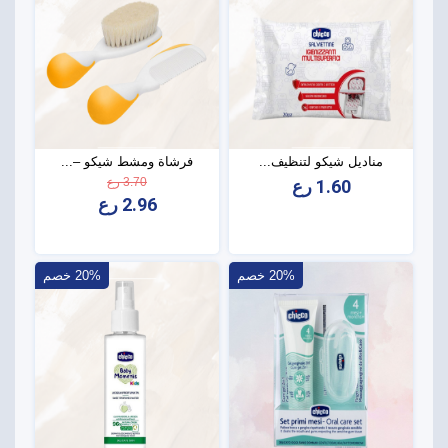
مناديل شيكو لتنظيف...
فرشاة ومشط شيكو –...
3.70 رع
1.60 رع
2.96 رع
20% خصم
20% خصم