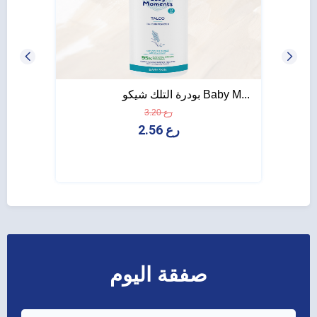
بودرة التلك شيكو Baby M...
شامبو شيكو s
3.20 رع
2.56 رع
صفقة اليوم