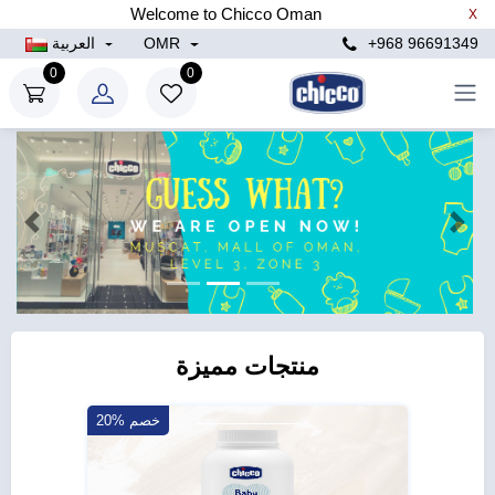
Welcome to Chicco Oman
X
+968 96691349
OMR
العربية
0
0
التالي
الساب
منتجات مميزة
20 خصم
20% خصم