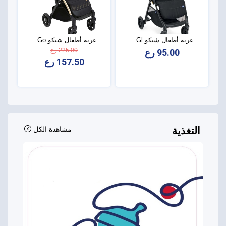
عربة أطفال شيكو Gl...
عربة أطفال شيكو Go...
225.00 رع
95.00 رع
157.50 رع
التغذية
مشاهدة الكل