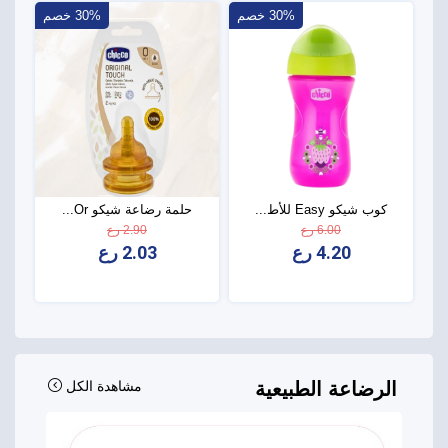
30% خصم
30% خصم
كوب شيكو Easy للأط...
حلمة رضاعة شيكو Or...
6.00 رع
2.90 رع
4.20 رع
2.03 رع
الرضاعة الطبيعية
مشاهدة الكل