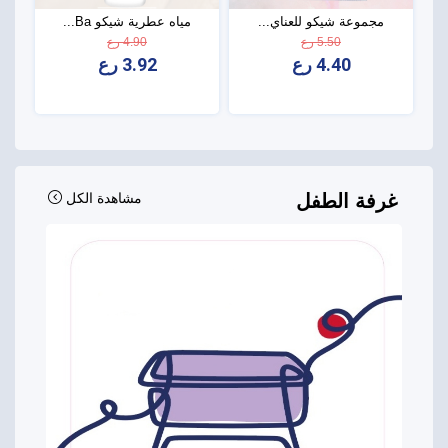
مجموعة شيكو للعناي...
مياه عطرية شيكو Ba...
5.50 رع
4.90 رع
4.40 رع
3.92 رع
غرفة الطفل
مشاهدة الكل