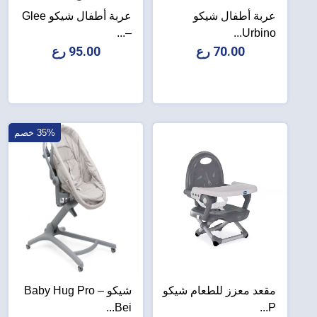
عربة أطفال شيكو
عربة أطفال شيكو Glee
–...
Urbino...
70.00 رع
95.00 رع
35% خصم
مقعد معزز للطعام شيكو
شيكو Baby Hug Pro –
Bei...
P...