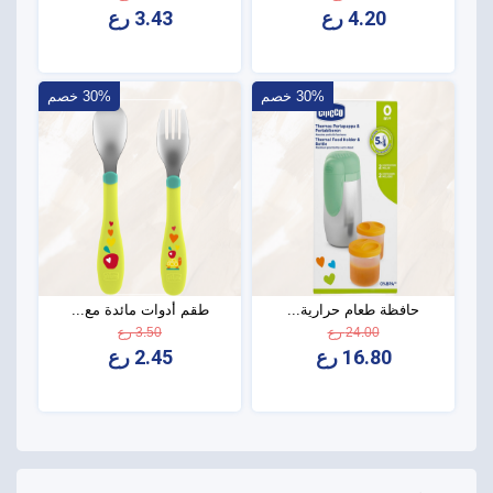
4.20 رع
3.43 رع
30% خصم
30% خصم
حافظة طعام حرارية...
طقم أدوات مائدة مع...
24.00 رع
3.50 رع
16.80 رع
2.45 رع