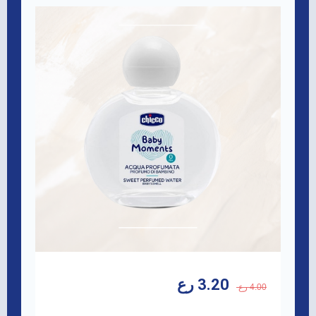
3.20 رع
4.00 رع