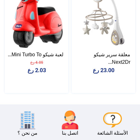
معلقة سرير شيكو
لعبة شيكو Mini Turbo To...
Next2Dr...
4.05 رع
23.00 رع
2.03 رع
الأسئلة الشائعة
اتصل بنا
من نحن ؟