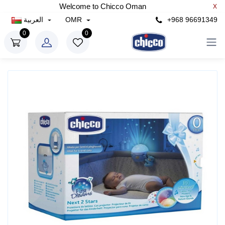
Welcome to Chicco Oman
X
+968 96691349
OMR
العربية
0
0