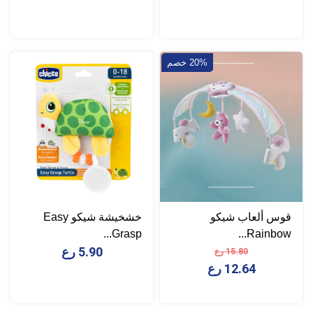
20% خصم
قوس ألعاب شيكو
خشخيشة شيكو Easy
Grasp...
Rainbow...
5.90 رع
15.80 رع
12.64 رع