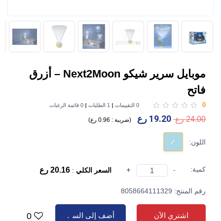
موبايل سرير شيكو Next2Moon – أزرق
فاتح
0
0 التقييمات
1 الطلبات
0 قائمة الرغبات
19.20 رع
24.00 رع
(
ضريبة :
0.96 رع
)
اللون:
كمية:
-
+
20.16 رع
السعر الكلي
:
رقم المنتج: 8058664111329
اشتري الآن
أضف إلى السلة
0