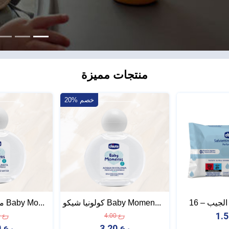
منتجات مميزة
20% خصم
كولونيا شيكو Baby Momen...
مياه عطرية شيكو Baby Mo...
4.00 رع
4.00 رع
3.20 رع
3.20 رع