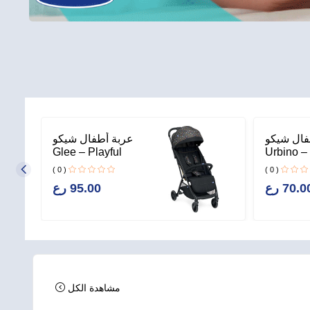
فال شيكو
عربة أطفال شيكو
Glee – Playful
Urbino –
Black
Graynes
( 0 )
( 0 )
70.0 رع
95.00 رع
مشاهدة الكل