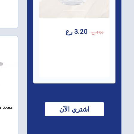
3.20 رع
4.00 رع
مقعد مع
اشتري الآن