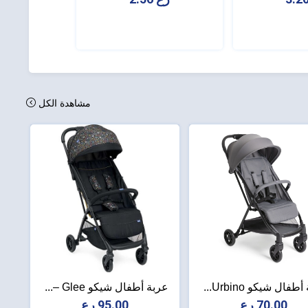
مشاهدة الكل
طفال شيكو Urbino...
عربة أطفال شيكو Glee –...
70.00 رع
95.00 رع