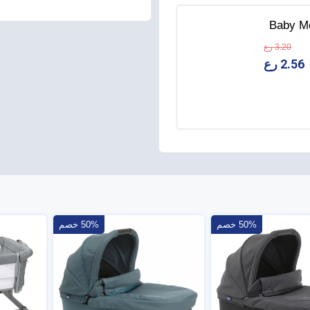
كو Baby Moments
3.20 رع
2.56 رع
50% خصم
50% خصم