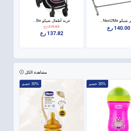
كو Next2Me...
عربة أطفال شيكو Be...
275.63 رع
140.00 رع
137.82 رع
مشاهدة الكل
30% خصم
30% خصم