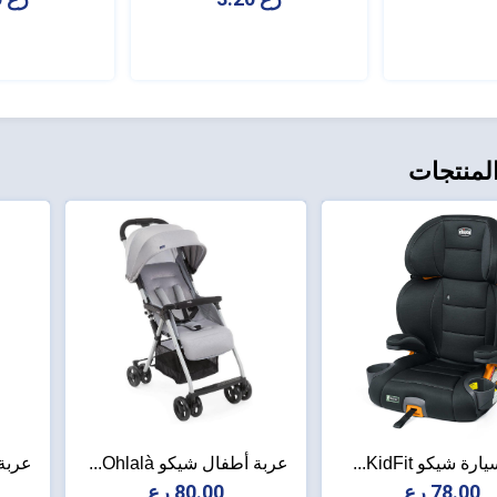
لمنتجات
 شيكو KidFit...
عربة أطفال شيكو Ohlalà...
عربة أ
78.00 رع
80.00 رع