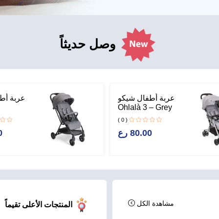
وصل حديثاً
عربة أطفال شيكو
عربة أط
Ohlalà 3 – Grey
s
Mist
( 0 )
80.00 رع
0
مشاهدة الكل
المنتجات الأعلى تقيماً