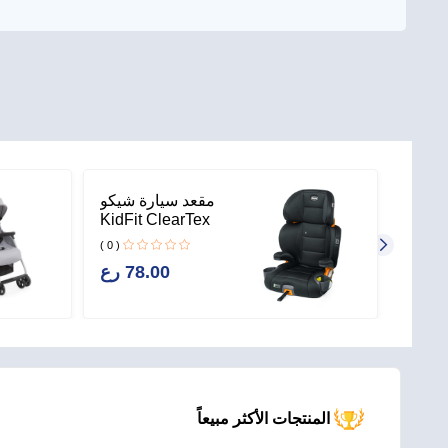
 شيكو
مقعد سيارة شيكو
عوض –
KidFit ClearTex
خارجي
( 0 )
Plus 2-in-1
( 0 )
Booster –
19. رع
78.00 رع
Obsidian
 رع
المنتجات الأكثر مبيعاً