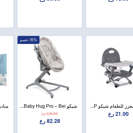
35% خصم
زز للطعام شيكو P...
شيكو Baby Hug Pro – Bei...
مناديل
21.00 رع
126.59 رع
82.28 رع