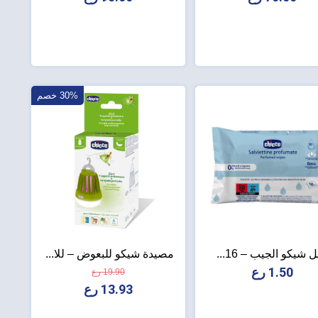
30% خصم
 شيكو الجيب – 16...
مصيدة شيكو للبعوض – للا...
1.50 رع
19.90 رع
13.93 رع