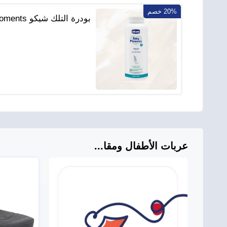
20% خصم
بودرة التلك شي
– منذ الولادة – 150 جم
عربات الأطفال ومقا...