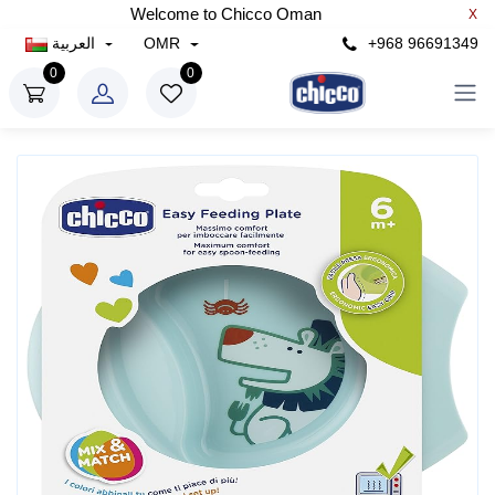
Welcome to Chicco Oman
X
+968 96691349
OMR
العربية
0
0