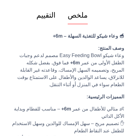
ملخص
التقييم
🥣 وعاء شيكو للتغذية السهلة – 6m+
وصف المنتج:
وعاء شيكو Easy Feeding Bowl مصمم لدعم وجبات
الطفل الأولى من عمر
6m+
فما فوق. بفضل شكله
المريح، وتصميمه السهل الإمساك، وقاعدته غير القابلة
للانزلاق، يساعد الوالدين والأطفال على الاستمتاع بوقت
الطعام سواء في المنزل أو أثناء التنقل.
المميزات الرئيسية:
👶 مثالي للأطفال من عمر
6m+
– مناسب للفطام وبداية
الأكل الذاتي
✋ تصميم مريح – سهل الإمساك للوالدين وسهل الاستخدام
للطفل عند التقاط الطعام