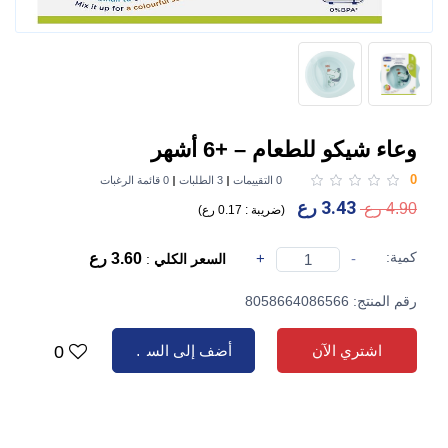
وعاء شيكو للطعام – +6 أشهر
0
0 التقييمات
3 الطلبات
0 قائمة الرغبات
3.43 رع
4.90 رع
(
ضريبة :
0.17 رع
)
كمية:
-
+
3.60 رع
السعر الكلي
:
رقم المنتج: 8058664086566
اشتري الآن
أضف إلى السلة
0