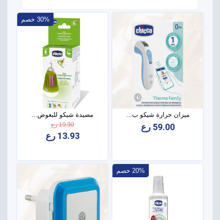
30% خصم
ميزان حرارة شيكو ب...
مصيدة شيكو للبعوض...
19.90 رع
59.00 رع
13.93 رع
20% خصم