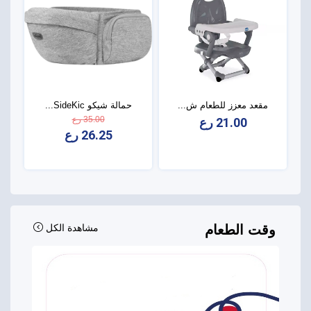
مقعد معزز للطعام ش...
حمالة شيكو SideKic...
35.00 رع
21.00 رع
26.25 رع
وقت الطعام
مشاهدة الكل