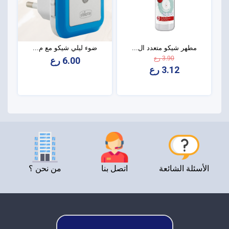
مطهر شيكو متعدد ال...
ضوء ليلي شيكو مع م...
3.90 رع
6.00 رع
3.12 رع
الأسئلة الشائعة
اتصل بنا
من نحن ؟