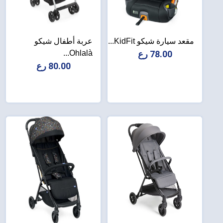
مقعد سيارة شيكو KidFit...
عربة أطفال شيكو
78.00 رع
Ohlalà...
80.00 رع