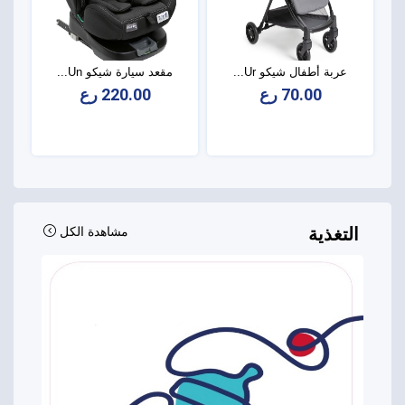
عربة أطفال شيكو Ur...
مقعد سيارة شيكو Un...
70.00 رع
220.00 رع
التغذية
مشاهدة الكل