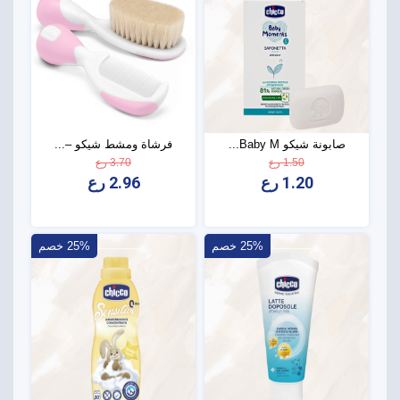
صابونة شيكو Baby M...
فرشاة ومشط شيكو –...
1.50 رع
3.70 رع
1.20 رع
2.96 رع
25% خصم
25% خصم