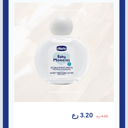
3.20 رع
4.00 رع