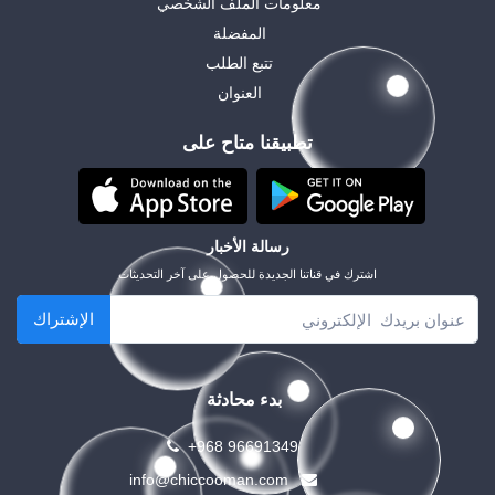
معلومات الملف الشخصي
المفضلة
تتبع الطلب
العنوان
تطبيقنا متاح على
رسالة الأخبار
اشترك في قناتنا الجديدة للحصول على آخر التحديثات
الإشتراك
بدء محادثة
+968 96691349
info@chiccooman.com