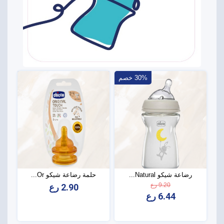
30% خصم
رضاعة شيكو Natural...
حلمة رضاعة شيكو Or...
9.20 رع
2.90 رع
6.44 رع