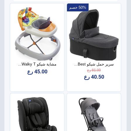
50% خصم
سرير حمل شيكو Best...
مشاية شيكو Walky T...
81.00 رع
45.00 رع
40.50 رع