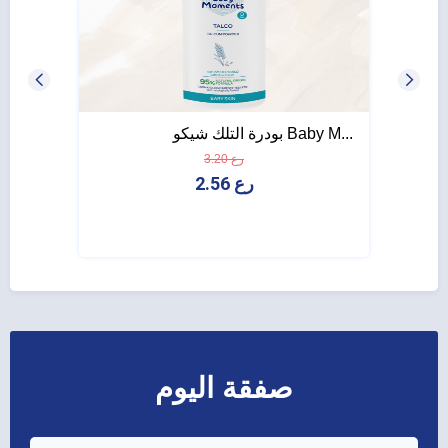
بودرة التلك شيكو Baby M...
شامبو شيكو s
3.20 رع
2.56 رع
صفقة اليوم