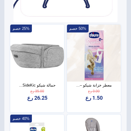
50% خصم
25% خصم
معطر خزانة شيكو –...
حمالة شيكو SideKic...
3.00 رع
35.00 رع
1.50 رع
26.25 رع
40% خصم