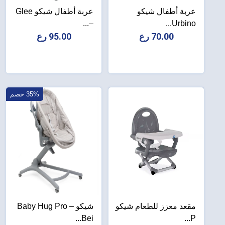
عربة أطفال شيكو
عربة أطفال شيكو Glee
–...
Urbino...
70.00 رع
95.00 رع
35% خصم
مقعد معزز للطعام شيكو
شيكو Baby Hug Pro –
Bei...
P...