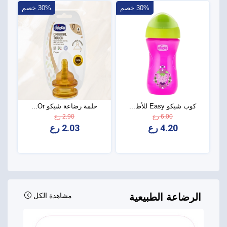
30% خصم
30% خصم
كوب شيكو Easy للأط...
حلمة رضاعة شيكو Or...
6.00 رع
2.90 رع
4.20 رع
2.03 رع
الرضاعة الطبيعية
مشاهدة الكل