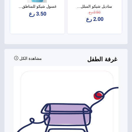
مناديل شيكو المبلل...
غسول شيكو للمناطق...
2.50 رع
3.50 رع
2.00 رع
غرفة الطفل
مشاهدة الكل