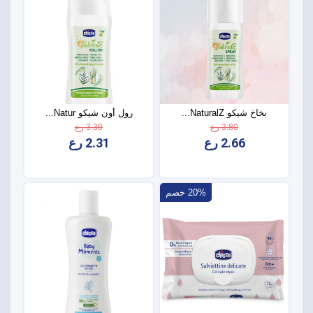
بخاخ شيكو NaturalZ...
رول أون شيكو Natur...
3.80 رع
3.30 رع
2.66 رع
2.31 رع
20% خصم