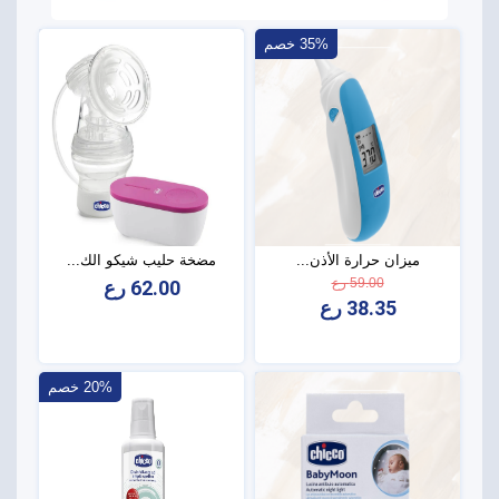
35% خصم
ميزان حرارة الأذن...
مضخة حليب شيكو الك...
59.00 رع
62.00 رع
38.35 رع
20% خصم