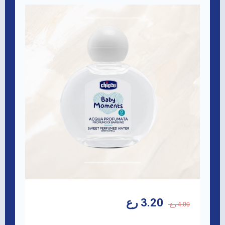
3.20 رع
4.00 رع