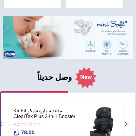
وصل حديثاً
–
مقعد سيارة شيكو KidFit
ي
ClearTex Plus 2-in-1 Booster
– Obsidian
( 0 )
78.00 رع