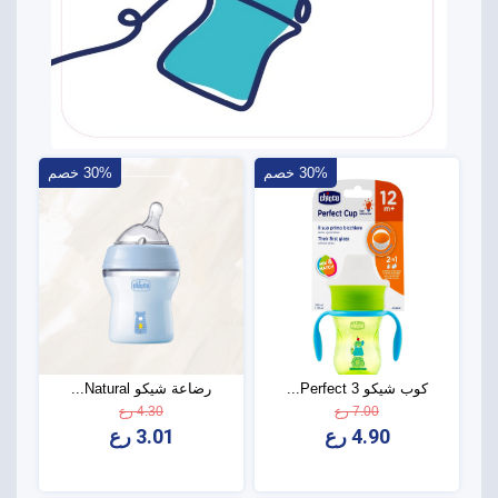
30% خصم
30% خصم
كوب شيكو Perfect 3...
رضاعة شيكو Natural...
7.00 رع
4.30 رع
4.90 رع
3.01 رع