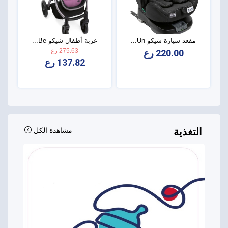
مقعد سيارة شيكو Un...
عربة أطفال شيكو Be...
275.63 رع
220.00 رع
137.82 رع
التغذية
مشاهدة الكل