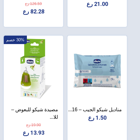
21.00 رع
126.59 رع
82.28 رع
30% خصم
مناديل شيكو الجيب – 16...
مصيدة شيكو للبعوض –
1.50 رع
للا...
19.90 رع
13.93 رع