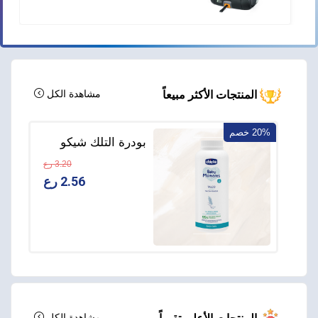
مشاهدة الكل
المنتجات الأكثر مبيعاً
20% خصم
بودرة التلك شيكو
Baby Moments –
3.20 رع
منذ الولادة – 150
2.56 رع
جم
مشاهدة الكل