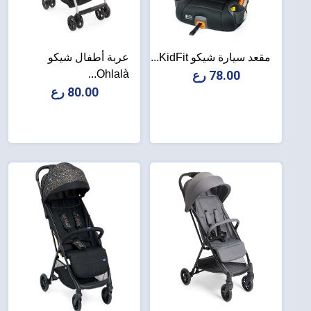
مقعد سيارة شيكو KidFit...
عربة أطفال شيكو
78.00 رع
Ohlalà...
80.00 رع