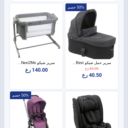
50% خصم
سرير حمل شيكو Best...
سرير شيكو Next2Me...
81.00 رع
140.00 رع
40.50 رع
50% خصم