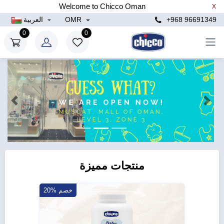
Welcome to Chicco Oman
X
+968 96691349
OMR
العربية
0
0
التالي
الساب
منتجات مميزة
20 خصم
20% خصم