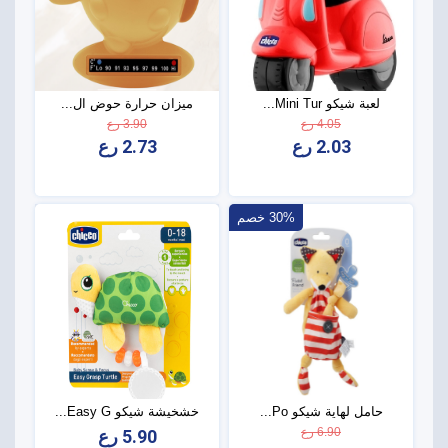
لعبة شيكو Mini Tur...
ميزان حرارة حوض ال...
4.05 رع
3.90 رع
2.03 رع
2.73 رع
30% خصم
حامل لهاية شيكو Po...
خشخيشة شيكو Easy G...
6.90 رع
5.90 رع