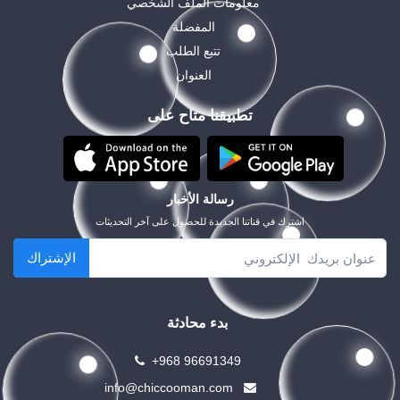
معلومات الملف الشخصي
المفضلة
تتبع الطلب
العنوان
تطبيقنا متاح على
رسالة الأخبار
اشترك في قناتنا الجديدة للحصول على آخر التحديثات
الإشتراك
بدء محادثة
+968 96691349
info@chiccooman.com