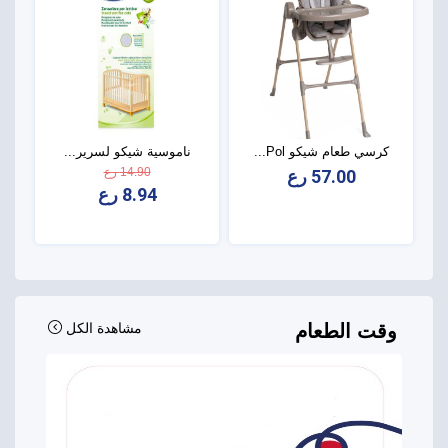
كرسي طعام شيكو Pol...
ناموسية شيكو لسرير...
14.90 رع
57.00 رع
8.94 رع
وقت الطعام
مشاهدة الكل