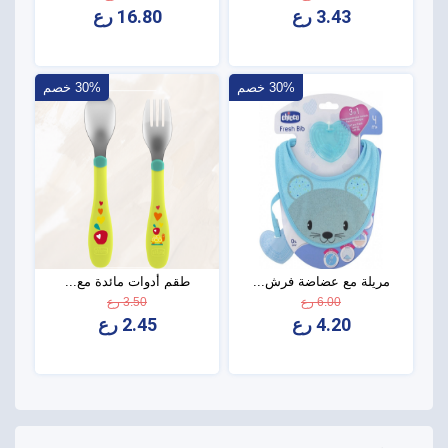
3.43 رع
16.80 رع
30% خصم
30% خصم
مريلة مع عضاضة فرش...
طقم أدوات مائدة مع...
6.00 رع
3.50 رع
4.20 رع
2.45 رع