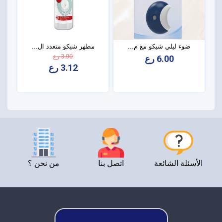
ضوء ليلي شيكو مع م...
مطهر شيكو متعدد ال...
3.90 رع
6.00 رع
3.12 رع
الأسئلة الشائعة
اتصل بنا
من نحن ؟