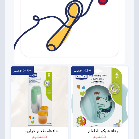
30% خصم
30% خصم
وعاء شيكو للطعام –...
حافظة طعام حرارية...
4.90 رع
24.00 رع