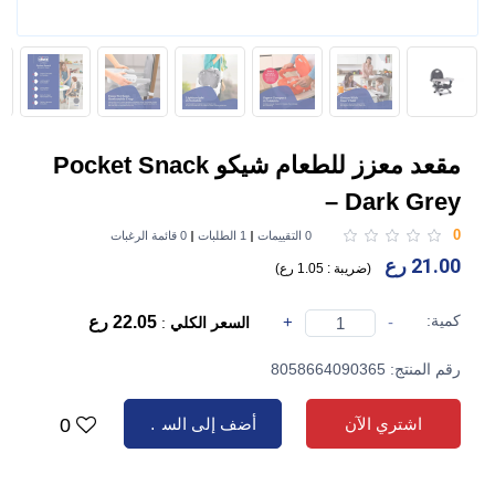
مقعد معزز للطعام شيكو Pocket Snack
– Dark Grey
0
0 التقييمات
1 الطلبات
0 قائمة الرغبات
21.00 رع
(
ضريبة :
1.05 رع
)
كمية:
-
+
22.05 رع
السعر الكلي
:
رقم المنتج: 8058664090365
اشتري الآن
أضف إلى السلة
0