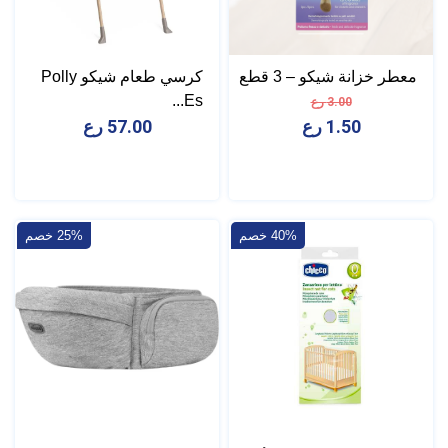
معطر خزانة شيكو – 3 قطع
كرسي طعام شيكو Polly
Es...
3.00 رع
1.50 رع
57.00 رع
40% خصم
25% خصم