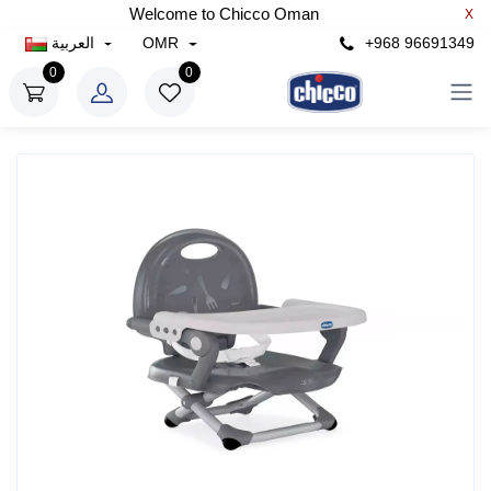
Welcome to Chicco Oman
X
+968 96691349
OMR
العربية
0
0