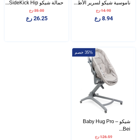
ناموسية شيكو لسرير الأط...
حمالة شيكو SideKick Hip...
14.90 رع
35.00 رع
8.94 رع
26.25 رع
35% خصم
شيكو Baby Hug Pro –
Bei...
126.59 رع