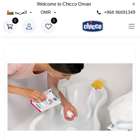
Welcome to Chicco Oman
X
+968 96691349
OMR
العربية
0
0