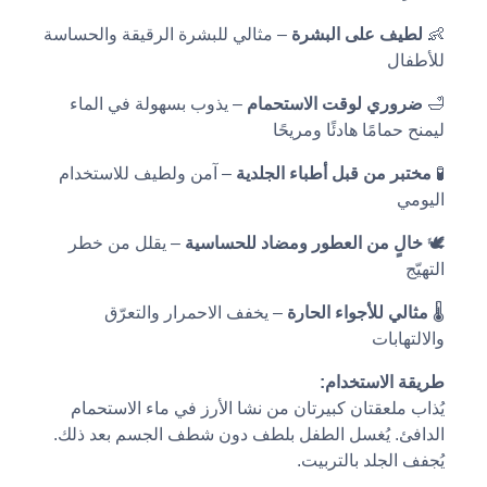
👶
لطيف على البشرة
– مثالي للبشرة الرقيقة والحساسة
للأطفال
🛁
ضروري لوقت الاستحمام
– يذوب بسهولة في الماء
ليمنح حمامًا هادئًا ومريحًا
🧪
مختبر من قبل أطباء الجلدية
– آمن ولطيف للاستخدام
اليومي
🕊️
خالٍ من العطور ومضاد للحساسية
– يقلل من خطر
التهيّج
🌡️
مثالي للأجواء الحارة
– يخفف الاحمرار والتعرّق
والالتهابات
طريقة الاستخدام:
يُذاب ملعقتان كبيرتان من نشا الأرز في ماء الاستحمام
الدافئ. يُغسل الطفل بلطف دون شطف الجسم بعد ذلك.
يُجفف الجلد بالتربيت.