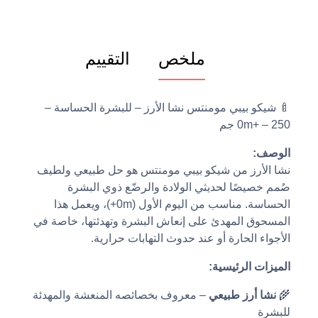
ملخص
التقييم
🍼 شيكو بيبي مومنتس نشا الأرز – للبشرة الحساسة –
0m+ – 250 جم
الوصف:
نشا الأرز من شيكو بيبي مومنتس هو حل طبيعي ولطيف
صُمم خصيصًا لحديثي الولادة والرضّع ذوي البشرة
الحساسة. مناسب من اليوم الأول (0m+)، ويعمل هذا
المسحوق المهدئ على إنعاش البشرة وتهدئتها، خاصة في
الأجواء الحارة أو عند حدوث التهابات حرارية.
الميزات الرئيسية:
🌾
نشا أرز طبيعي
– معروف بخصائصه المنعشة والمهدئة
للبشرة