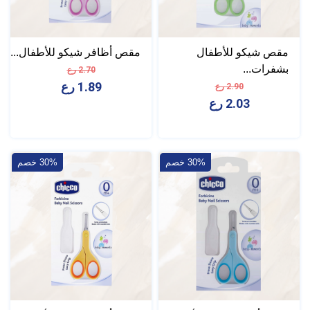
مقص شيكو للأطفال
مقص أظافر شيكو للأطفال...
بشفرات...
2.70 رع
1.89 رع
2.90 رع
2.03 رع
30% خصم
30% خصم