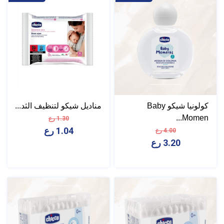
كولونيا شيكو Baby
مناديل شيكو لتنظيف الثد...
Momen...
1.30 رع
1.04 رع
4.00 رع
3.20 رع