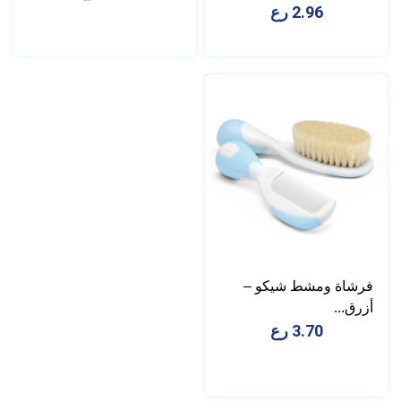
2.96 رع
فرشاة ومشط شيكو –
أزرق...
3.70 رع