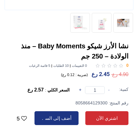
نشا الأرز شيكو Baby Moments – منذ
الولادة – 250 جم
0
0 التقييمات
10 الطلبات
5 قائمة الرغبات
2.45 رع
4.90 رع
(
ضريبة :
0.12 رع
)
كمية:
-
+
2.57 رع
السعر الكلي
:
رقم المنتج: 8058664129300
اشتري الآن
أضف إلى السلة
5