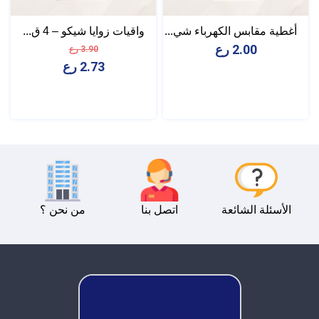
أغطية مقابس الكهرباء شي...
واقيات زوايا شيكو – 4 ق...
2.00 رع
3.90 رع
2.73 رع
الأسئلة الشائعة
اتصل بنا
من نحن ؟