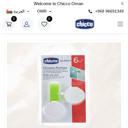
Welcome to Chicco Oman
X
+968 96691349
OMR
العربية
0
0