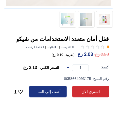
قفل أمان متعدد الاستخدامات من شيكو
0
0 التقييمات
0 الطلبات
1 قائمة الرغبات
2.03 رع
2.90 رع
(
ضريبة :
0.10 رع
)
كمية:
-
+
2.13 رع
السعر الكلي
:
رقم المنتج: 8058664093175
اشتري الآن
أضف إلى السلة
1