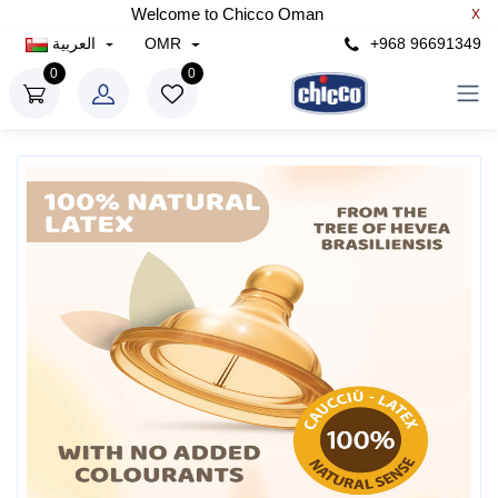
Welcome to Chicco Oman
X
+968 96691349
OMR
العربية
0
0