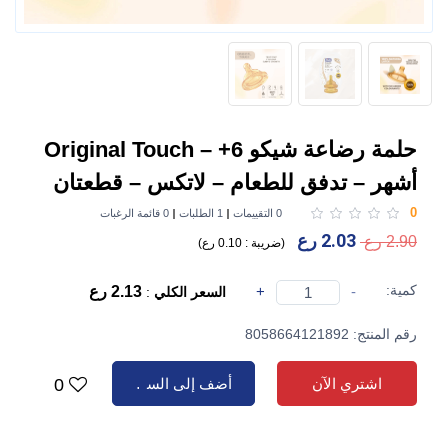
حلمة رضاعة شيكو Original Touch – +6
أشهر – تدفق للطعام – لاتكس – قطعتان
0
0 التقييمات
1 الطلبات
0 قائمة الرغبات
2.03 رع
2.90 رع
(
ضريبة :
0.10 رع
)
كمية:
-
+
2.13 رع
السعر الكلي
:
رقم المنتج: 8058664121892
اشتري الآن
أضف إلى السلة
0