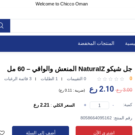
Welcome to Chicco Oman
يسية
المنتجات المخفضة
جل شيكو NaturalZ المنعش والواقي – 60 مل
0
0 التقييمات
1 الطلبات
3 قائمة الرغبات
2.10 رع
3.00 رع
(
ضريبة :
0.11 رع
)
كمية:
-
+
2.21 رع
السعر الكلي
:
رقم المنتج: 8058664095162
اشتري الآن
أضف إلى السلة