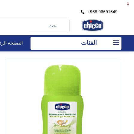
X
+968 96691349
الفئات
الصفحة الرئ