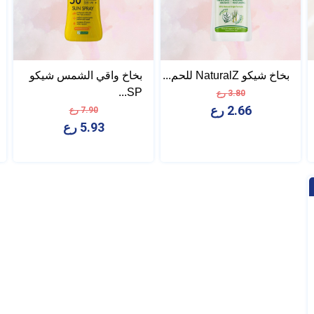
بخاخ شيكو NaturalZ للحم...
بخاخ واقي الشمس شيكو
SP...
3.80 رع
2.66 رع
7.90 رع
5.93 رع