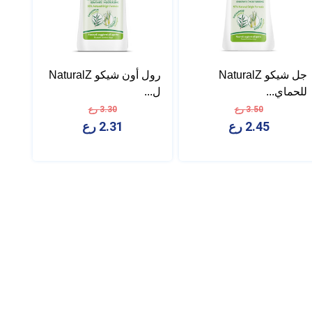
جل شيكو NaturalZ
رول أون شيكو NaturalZ
للحماي...
ل...
3.50 رع
3.30 رع
2.45 رع
2.31 رع