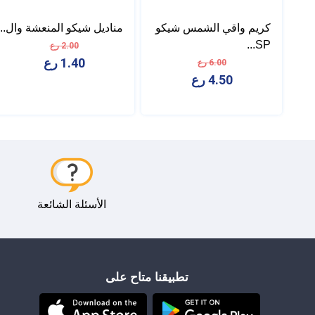
كريم واقي الشمس شيكو
مناديل شيكو المنعشة وال...
SP...
2.00 رع
1.40 رع
6.00 رع
4.50 رع
الأسئلة الشائعة
تطبيقنا متاح على