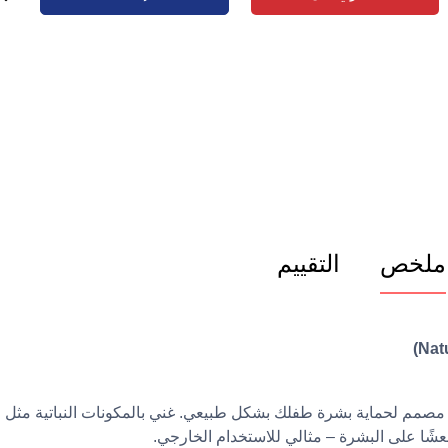
ملخص
التقييم
ل شيكو المنعش الواقي من مجموعة NaturalZ مصمم لحماية بشرة طفلك بشكل طبيعي. غني بالمكونات النباتية مثل
منعشًا على البشرة – مثالي للاستخدام الخارجي.