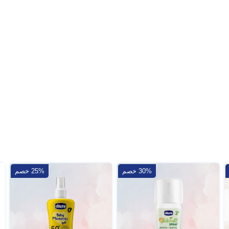
30% خصم
25% خصم