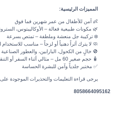
المميزات الرئيسية:
👶 آمن للأطفال من عمر شهرين فما فوق
🌿 مكونات طبيعية فعالة – الأوكاليبتوس، السترونيل
❄️ تركيبة جل منعشة وملطفة – تمتص بسرعة
🧼 لا يترك أثراً دهنياً أو لزجاً – مناسب للاستخدام 
🚫 خالٍ من الكحول، البارابين، والعطور الصناعية
🧴 حجم صغير 60 مل – مثالي أثناء السفر أو التنقل
✅ مختبر جلدياً وآمن للبشرة الحساسة
يرجى قراءة التعليمات والتحذيرات الموجودة على ع
8058664095162