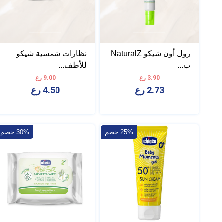
رول أون شيكو NaturalZ
نظارات شمسية شيكو
ب...
للأطف...
3.90 رع
9.00 رع
2.73 رع
4.50 رع
25% خصم
30% خصم