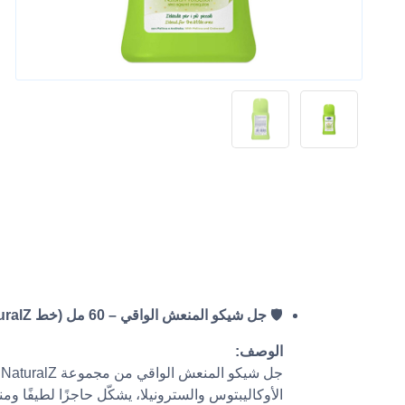
🛡️
جل شيكو المنعش الواقي – 60 مل (خط NaturalZ)
الوصف:
ج
الأوكاليبتوس والسترونيلا، يشكّل حاجزًا لطيفًا و