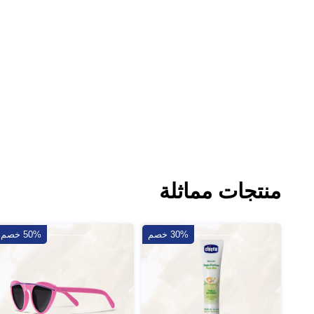
منتجات مماثلة
30% خصم
50% خصم