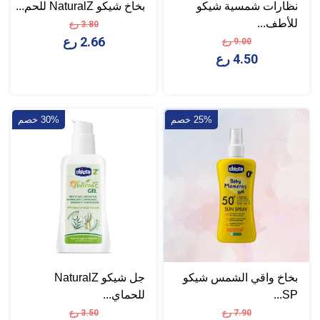
نظارات شمسية شيكو
بخاخ شيكو NaturalZ للحم...
للأطف...
3.80 رع
2.66 رع
9.00 رع
4.50 رع
25% خصم
30% خصم
بخاخ واقي الشمس شيكو
جل شيكو NaturalZ
SP...
للحماي...
7.90 رع
3.50 رع