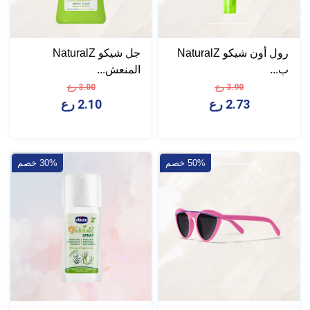
رول أون شيكو NaturalZ
جل شيكو NaturalZ
ب...
المنعش...
3.90 رع
3.00 رع
2.73 رع
2.10 رع
50% خصم
30% خصم