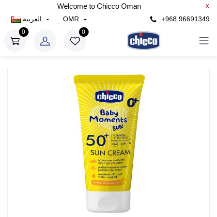
Welcome to Chicco Oman
X
+968 96691349
OMR
العربية
0
0