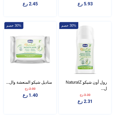
5.93 رع
2.45 رع
30% خصم
30% خصم
رول أون شيكو NaturalZ
مناديل شيكو المنعشة وال...
ل...
2.00 رع
1.40 رع
3.30 رع
2.31 رع