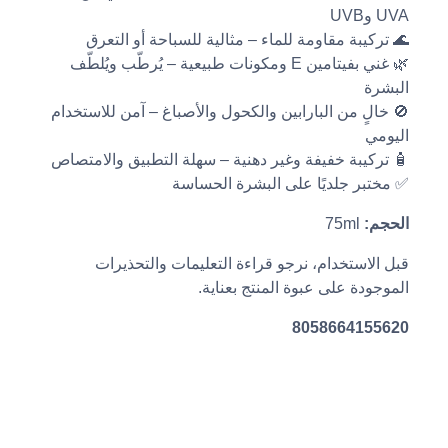
UVA وUVB
🌊 تركيبة مقاومة للماء – مثالية للسباحة أو التعرق
🌿 غني بفيتامين E ومكونات طبيعية – يُرطّب ويُلطّف
البشرة
🚫 خالٍ من البارابين والكحول والأصباغ – آمن للاستخدام
اليومي
🧴 تركيبة خفيفة وغير دهنية – سهلة التطبيق والامتصاص
✅ مختبر جلديًا على البشرة الحساسة
الحجم:
75ml
قبل الاستخدام، نرجو قراءة التعليمات والتحذيرات
الموجودة على عبوة المنتج بعناية.
8058664155620