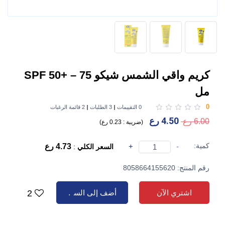
كريم واقي الشمس شيكو SPF 50+ – 75
مل
0
0 التقييمات
3 الطلبات
2 قائمة الرغبات
4.50 رع
6.00 رع
(
ضريبة :
0.23 رع
)
كمية:
-
+
4.73 رع
السعر الكلي
:
رقم المنتج: 8058664155620
اشتري الآن
أضف إلى السلة
2