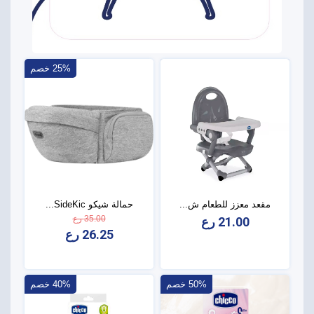
25% خصم
مقعد معزز للطعام ش...
حمالة شيكو SideKic...
35.00 رع
21.00 رع
26.25 رع
50% خصم
40% خصم