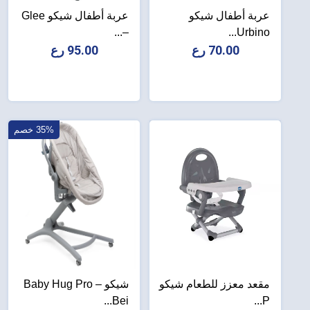
عربة أطفال شيكو
عربة أطفال شيكو Glee
–...
Urbino...
70.00 رع
95.00 رع
35% خصم
مقعد معزز للطعام شيكو
شيكو Baby Hug Pro –
Bei...
P...