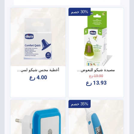
30% خصم
مصيدة شيكو للبعوض...
أغطية مجس شيكو لمي...
19.90 رع
4.00 رع
13.93 رع
35% خصم