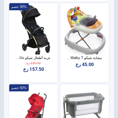
30% خصم
مشاية شيكو Walky T...
عربة أطفال شيكو Go...
225.00 رع
45.00 رع
157.50 رع
50% خصم