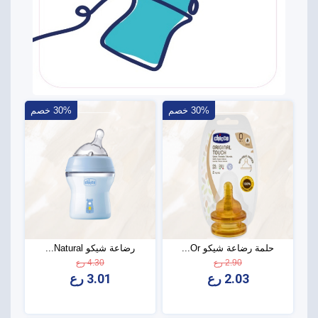
30% خصم
30% خصم
حلمة رضاعة شيكو Or...
رضاعة شيكو Natural...
2.90 رع
4.30 رع
2.03 رع
3.01 رع