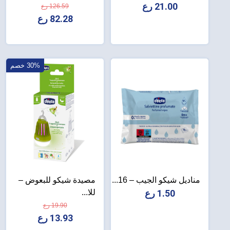
21.00 رع
126.59 رع
82.28 رع
30% خصم
مناديل شيكو الجيب – 16...
مصيدة شيكو للبعوض –
1.50 رع
للا...
19.90 رع
13.93 رع