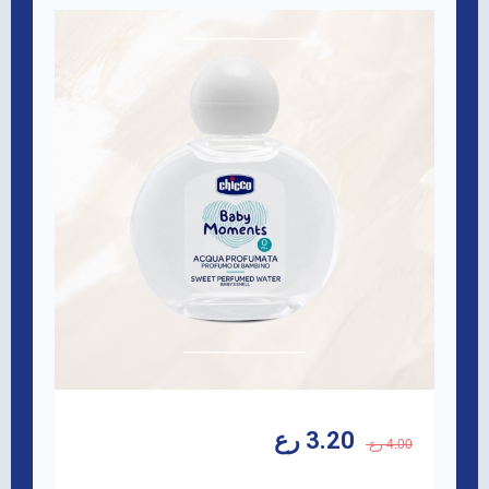
3.20 رع
4.00 رع