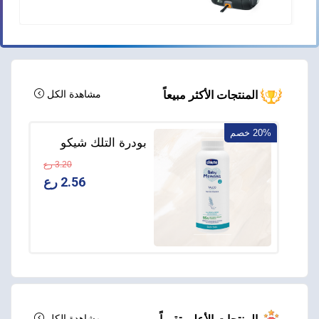
مشاهدة الكل
المنتجات الأكثر مبيعاً
20% خصم
بودرة التلك شيكو
Baby Moments –
3.20 رع
منذ الولادة – 150
2.56 رع
جم
مشاهدة الكل