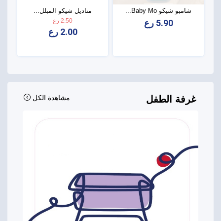
شامبو شيكو Baby Mo...
مناديل شيكو المبلل...
2.50 رع
5.90 رع
2.00 رع
غرفة الطفل
مشاهدة الكل