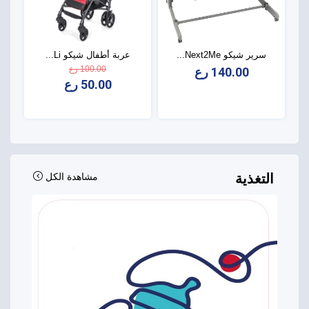
سرير شيكو Next2Me...
عربة أطفال شيكو Li...
100.00 رع
140.00 رع
50.00 رع
التغذية
مشاهدة الكل