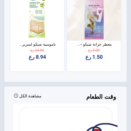
معطر خزانة شيكو –...
ناموسية شيكو لسرير...
3.00 رع
14.90 رع
1.50 رع
8.94 رع
وقت الطعام
مشاهدة الكل