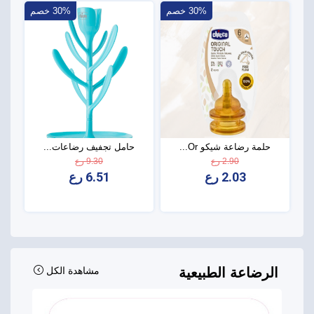
30% خصم
30% خصم
حلمة رضاعة شيكو Or...
حامل تجفيف رضاعات...
2.90 رع
9.30 رع
2.03 رع
6.51 رع
الرضاعة الطبيعية
مشاهدة الكل