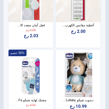
أغطية مقابس الكهرب...
قفل أمان متعدد الا...
2.90 رع
2.00 رع
2.03 رع
30% خصم
دبدوب شيكو Lullaby...
مشبك لهاية شيكو Fa...
4.50 رع
10.99 رع