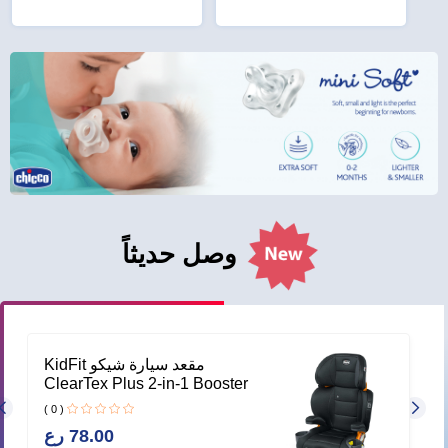
وصل حديثاً
–
مقعد سيارة شيكو KidFit
ي
ClearTex Plus 2-in-1 Booster
– Obsidian
( 0 )
78.00 رع