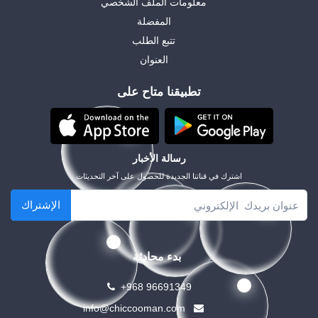
معلومات الملف الشخصي
المفضلة
تتبع الطلب
العنوان
تطبيقنا متاح على
رسالة الأخبار
اشترك في قناتنا الجديدة للحصول على آخر التحديثات
الإشتراك
بدء محادثة
+968 96691349
info@chiccooman.com