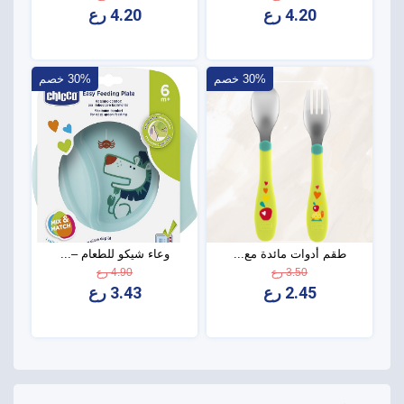
4.20 رع
4.20 رع
30% خصم
30% خصم
طقم أدوات مائدة مع...
وعاء شيكو للطعام –...
3.50 رع
4.90 رع
2.45 رع
3.43 رع