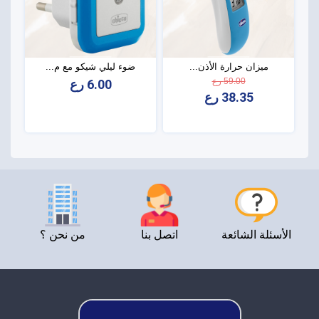
ميزان حرارة الأذن...
ضوء ليلي شيكو مع م...
59.00 رع
6.00 رع
38.35 رع
الأسئلة الشائعة
اتصل بنا
من نحن ؟