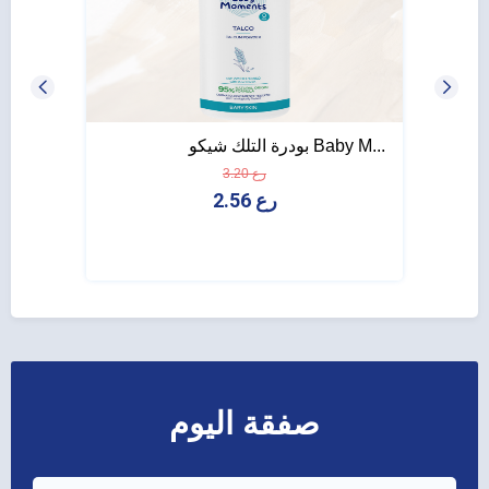
بودرة التلك شيكو Baby M...
شامبو شيكو s
3.20 رع
2.56 رع
صفقة اليوم