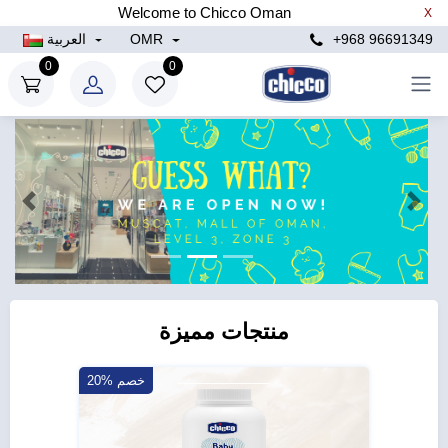
Welcome to Chicco Oman
X
+968 96691349
OMR
العربية
0
0
التالي
الساب
منتجات مميزة
20 خصم
20% خصم