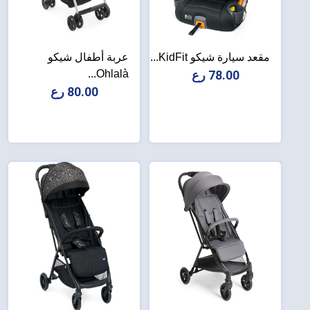
مقعد سيارة شيكو KidFit...
عربة أطفال شيكو
78.00 رع
Ohlalà...
80.00 رع