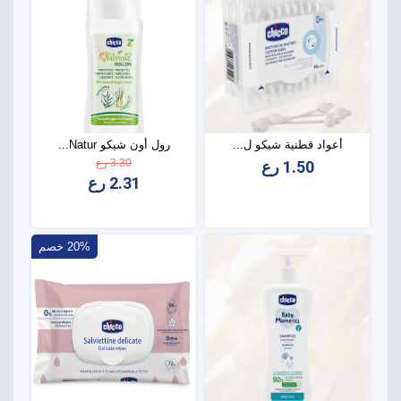
أعواد قطنية شيكو ل...
رول أون شيكو Natur...
3.30 رع
1.50 رع
2.31 رع
20% خصم