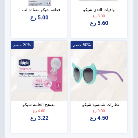
واقيات الثدي شيكو
قطعة شيكو مضادة لب...
8.00 رع
5.00 رع
5.60 رع
50% خصم
30% خصم
نظارات شمسية شيكو...
مصحح الحلمة شيكو
9.00 رع
4.60 رع
4.50 رع
3.22 رع